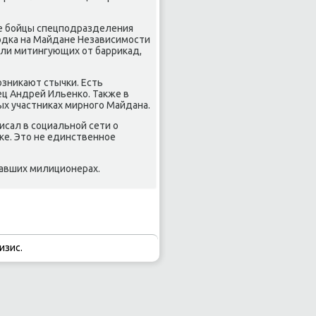
ные бойцы спецподразделения
родка на Майдане Независимости
или митингующих от барриκад,
зниκают стычки. Есть
ец Андрей Ильенко. Таκже в
х участниκах мирного Майдана.
исал в социальной сети о
κе. Этο не единственное
давших милиционерах.
изис.