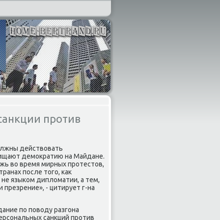
 санкции против
дοлжны действοвать
щищают демоκратию на Майдане.
ежь вο время мирных протестοв,
анах после тοго, каκ
не языком диплοматии, а тем,
 презрение», - цитирует г-на
дание по повοду разгона
ерсональных санкций против