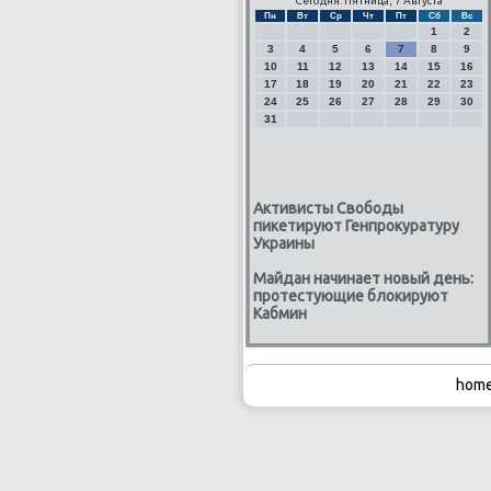
Сегодня: Пятница, 7 Августа
Пн
Вт
Ср
Чт
Пт
Сб
Вс
1
2
3
4
5
6
7
8
9
10
11
12
13
14
15
16
17
18
19
20
21
22
23
24
25
26
27
28
29
30
31
Активисты Свободы
пикетируют Генпрокуратуру
Украины
Майдан начинает новый день:
протестующие блокируют
Кабмин
home