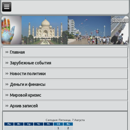
Главная
Зарубежные события
Новости политики
Деньги и финансы
Мировой кризис
Архив записей
Сегодня: Пятница, 7 Августа
Пн
Вт
Ср
Чт
Пт
Сб
Вс
1
2