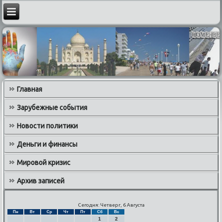
Главная
Зарубежные события
Новости политики
Деньги и финансы
Мировой кризис
Архив записей
Сегодня: Четверг, 6 Августа
Пн
Вт
Ср
Чт
Пт
Сб
Вс
1
2