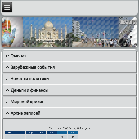
Главная
Зарубежные события
Новости политики
Деньги и финансы
Мировой кризис
Архив записей
Сегодня: Суббота, 8 Августа
Пн
Вт
Ср
Чт
Пт
Сб
Вс
1
2