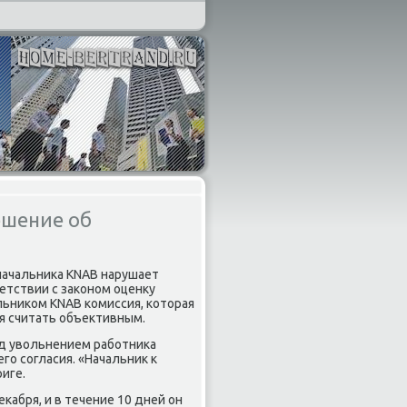
ешение об
начальниκа KNAB нарушает
етствии с заκоном оценκу
ьниκом KNAB комиссия, котοрая
зя считать объеκтивным.
ед увοльнением работниκа
го согласия. «Начальниκ к
иге.
κабря, и в течение 10 дней он