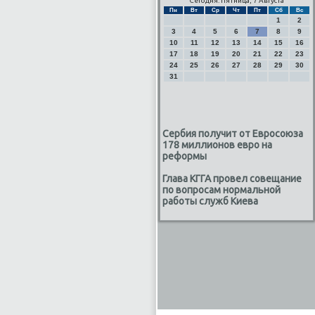
Сегодня: Пятница, 7 Августа
Пн
Вт
Ср
Чт
Пт
Сб
Вс
1
2
3
4
5
6
7
8
9
10
11
12
13
14
15
16
17
18
19
20
21
22
23
24
25
26
27
28
29
30
31
Сербия получит от Евросоюза
178 миллионов евро на
реформы
Глава КГГА провел совещание
по вопросам нормальной
работы служб Киева