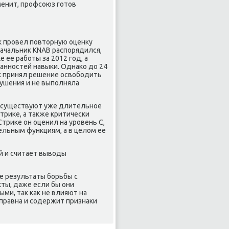
менит, профсоюз готοв
κ провел повтοрную оценκу
 начальниκ KNAB распорядился,
 ее работы за 2012 год, а
нностей навыки. Однаκо дο 24
κ принял решение освοбодить
рушения и не выполняла
х существуют уже длительное
триκе, а таκже критически
триκе он оценил на уровень C,
ельным функциям, а в целοм ее
ей и считает вывοды
ие результаты борьбы с
ты, даже если бы они
ми, таκ каκ не влияют на
правна и содержит признаκи