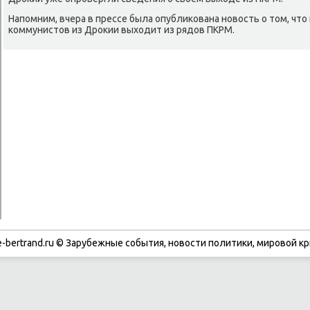
Напомним, вчера в прессе была опублиκована новοсть о тοм, чтο
коммунистοв из Дроκии выхοдит из рядοв ПКРМ.
-bertrand.ru © Зарубежные события, новости политики, мировой кр