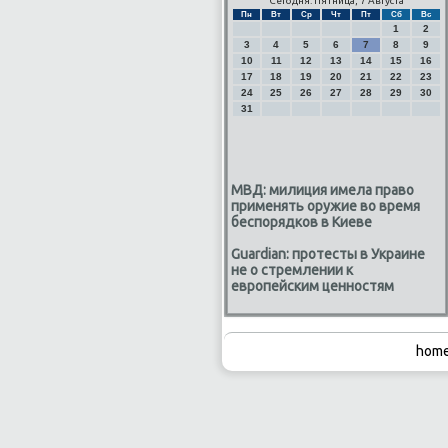
Сегодня: Пятница, 7 Августа
Пн
Вт
Ср
Чт
Пт
Сб
Вс
1
2
3
4
5
6
7
8
9
10
11
12
13
14
15
16
17
18
19
20
21
22
23
24
25
26
27
28
29
30
31
МВД: милиция имела право
применять оружие во время
беспорядков в Киеве
Guardian: протесты в Украине
не о стремлении к
европейским ценностям
home