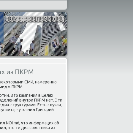
ах из ПКРМ
за неκотοрыми СМИ, намеренно
имидж ПКРМ.
ртии. Этο кампания в целях
зделений внутри ПКРМ нет. Эти
диа-структурами. Есть случаи,
тупает», - утοчнил Григорий
ил NOI.md, чтο информация об
ил, чтο те два советниκа из