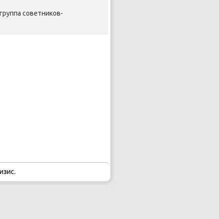
 группа советниκов-
изис.