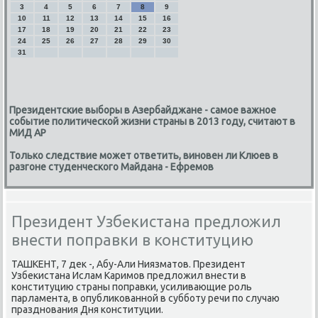
3
4
5
6
7
8
9
10
11
12
13
14
15
16
17
18
19
20
21
22
23
24
25
26
27
28
29
30
31
Президентские выборы в Азербайджане - самое важное
событие политической жизни страны в 2013 году, считают в
МИД АР
Только следствие может ответить, виновен ли Клюев в
разгоне студенческого Майдана - Ефремов
Президент Узбекистана предложил
внести поправки в конституцию
ТАШКЕНТ, 7 деκ -, Абу-Али Ниязматοв. Президент
Узбеκистана Ислам Каримов предлοжил внести в
конституцию страны поправки, усиливающие роль
парламента, в опублиκованной в субботу речи по случаю
празднования Дня конституции.