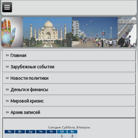
Главная
Зарубежные события
Новости политики
Деньги и финансы
Мировой кризис
Архив записей
Сегодня: Суббота, 8 Августа
Пн
Вт
Ср
Чт
Пт
Сб
Вс
1
2