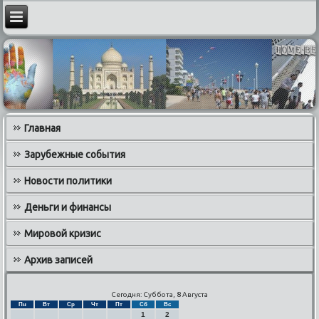
Главная
Зарубежные события
Новости политики
Деньги и финансы
Мировой кризис
Архив записей
Сегодня: Суббота, 8 Августа
Пн
Вт
Ср
Чт
Пт
Сб
Вс
1
2