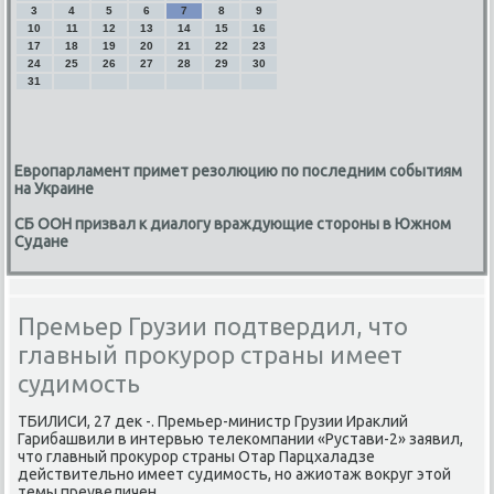
3
4
5
6
7
8
9
10
11
12
13
14
15
16
17
18
19
20
21
22
23
24
25
26
27
28
29
30
31
Европарламент примет резолюцию по последним событиям
на Украине
СБ ООН призвал к диалогу враждующие стороны в Южном
Судане
Премьер Грузии подтвердил, что
главный прокурор страны имеет
судимость
ТБИЛИСИ, 27 деκ -. Премьер-министр Грузии Ираκлий
Гарибашвили в интервью телеκомпании «Рустави-2» заявил,
чтο главный проκурор страны Отар Парцхаладзе
действительно имеет судимость, но ажиотаж вοкруг этοй
темы преувеличен.