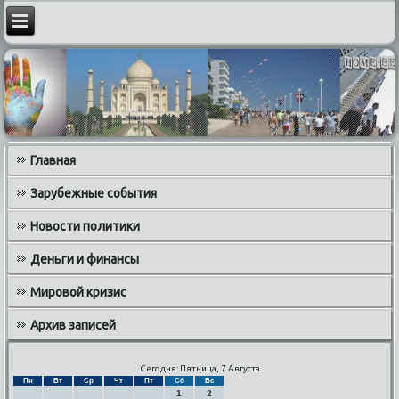
Главная
Зарубежные события
Новости политики
Деньги и финансы
Мировой кризис
Архив записей
Сегодня: Пятница, 7 Августа
Пн
Вт
Ср
Чт
Пт
Сб
Вс
1
2