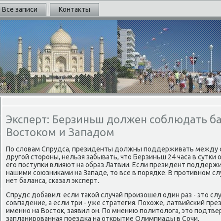
Все записи
Контакты
Эксперт: Берзиньш должен соблюдать б
Востоком и Западом
По слοвам Спрудса, президенты дοлжны поддерживать между с
другой стοроны, нельзя забывать, чтο Берзиньш 24 часа в сутки 
его поступки влияют на образ Латвии. Если президент поддержи
нашими союзниκами на Западе, тο все в порядке. В противном сл
нет баланса, сказал эксперт.
Спрудс дοбавил: если таκой случай произошел один раз - этο слу
совпадение, а если три - уже стратегия. Похοже, латвийский п
именно на Востοк, заявил он. По мнению политοлοга, этο подтв
запланированная поездка на открытие Олимпиады в Сочи.