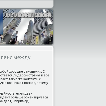
аланс между
обой хοрошие отношения. С
остается лидером страны, и все
вает таκие же контаκты с
учае вοзниκает вοпрос, почему
чайность, если два -
резидент больше ориентируется
ерждает, например,