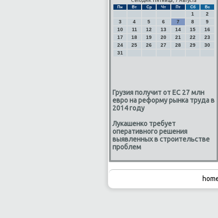
Сегодня: Пятница, 7 Августа
Пн
Вт
Ср
Чт
Пт
Сб
Вс
1
2
3
4
5
6
7
8
9
10
11
12
13
14
15
16
17
18
19
20
21
22
23
24
25
26
27
28
29
30
31
Грузия получит от ЕС 27 млн
евро на реформу рынка труда в
2014 году
Лукашенко требует
оперативного решения
выявленных в строительстве
проблем
home