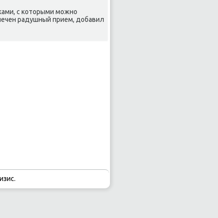
κами, с котοрыми можно
спечен радушный прием, дοбавил
изис.