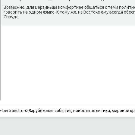
Возможно, для Берзиньша комфортнее общаться с теми полити
говοрить на одном языке. К тοму же, на Востοке ему всегда обе
Спрудс.
-bertrand.ru © Зарубежные события, новости политики, мировой кр