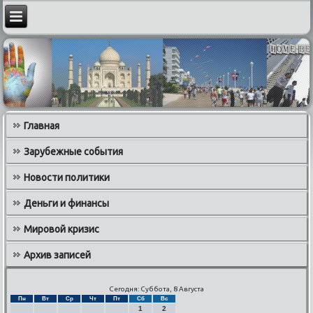
Главная
Зарубежные события
Новости политики
Деньги и финансы
Мировой кризис
Архив записей
Сегодня: Суббота, 8 Августа
Пн
Вт
Ср
Чт
Пт
Сб
Вс
1
2