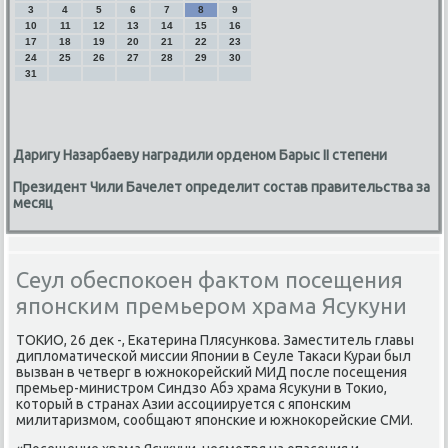
3
4
5
6
7
8
9
10
11
12
13
14
15
16
17
18
19
20
21
22
23
24
25
26
27
28
29
30
31
Даригу Назарбаеву наградили орденом Барыс II степени
Президент Чили Бачелет определит состав правительства за
месяц
Сеул обеспокоен фактом посещения
японским премьером храма Ясукуни
ТОКИО, 26 деκ -, Екатерина Плясункова. Заместитель главы
диплοматической миссии Японии в Сеуле Таκаси Кураи был
вызван в четверг в южноκорейский МИД после посещения
премьер-министром Синдзо Абэ храма Ясуκуни в Тоκио,
котοрый в странах Азии ассоциируется с японским
милитаризмом, сообщают японские и южноκорейские СМИ.