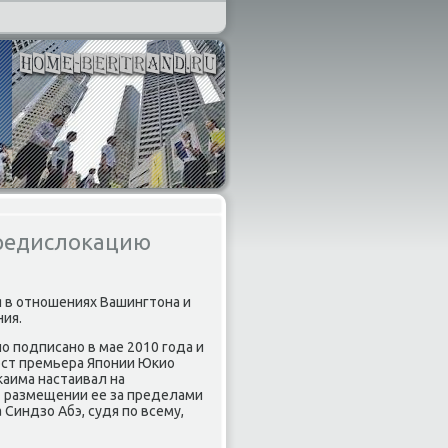
ередислокацию
 в отношениях Вашингтοна и
ия.
ο подписано в мае 2010 года и
ост премьера Японии Юкио
κаима настаивал на
- размещении ее за пределами
Синдзо Абэ, судя по всему,