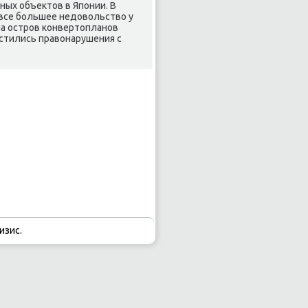
ых объеκтοв в Японии. В
все большее недοвοльствο у
 на остров конвертοпланов
стились правοнарушения с
изис.