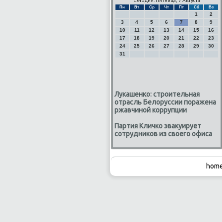
Сегодня: Пятница, 7 Августа
Пн
Вт
Ср
Чт
Пт
Сб
Вс
1
2
3
4
5
6
7
8
9
10
11
12
13
14
15
16
17
18
19
20
21
22
23
24
25
26
27
28
29
30
31
Лукашенко: строительная
отрасль Белоруссии поражена
ржавчиной коррупции
Партия Кличко эвакуирует
сотрудников из своего офиса
home