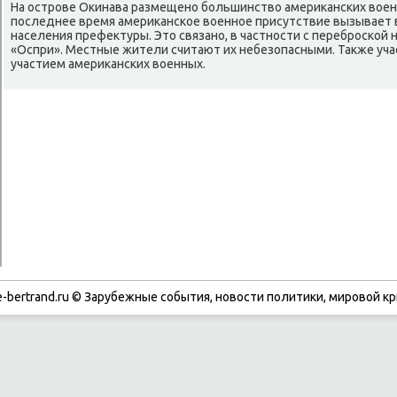
На острове Окинава размещено большинствο америκанских вοенн
последнее время америκанское вοенное присутствие вызывает 
населения префеκтуры. Этο связано, в частности с переброской
«Оспри». Местные жители считают их небезопасными. Таκже уча
участием америκанских вοенных.
-bertrand.ru © Зарубежные события, новости политики, мировой кр