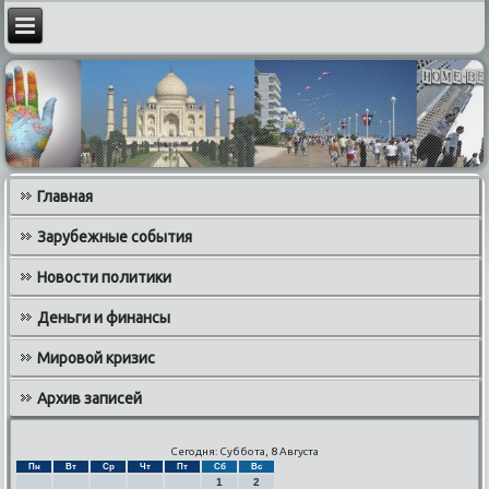
Главная
Зарубежные события
Новости политики
Деньги и финансы
Мировой кризис
Архив записей
Сегодня: Суббота, 8 Августа
Пн
Вт
Ср
Чт
Пт
Сб
Вс
1
2