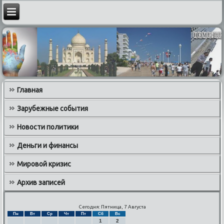
Главная
Зарубежные события
Новости политики
Деньги и финансы
Мировой кризис
Архив записей
Сегодня: Пятница, 7 Августа
Пн
Вт
Ср
Чт
Пт
Сб
Вс
1
2