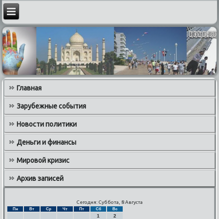
Главная
Зарубежные события
Новости политики
Деньги и финансы
Мировой кризис
Архив записей
Сегодня: Суббота, 8 Августа
Пн
Вт
Ср
Чт
Пт
Сб
Вс
1
2