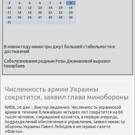
3
4
5
6
7
8
9
10
11
12
13
14
15
16
17
18
19
20
21
22
23
24
25
26
27
28
29
30
31
В новом году министры джут большей стабильности и
достижений
Соболезнования родным Розы Джамановой выразил
Назарбаев
Численность армии Украины
сократится, заявил глава минобороны
КИЕВ, 26 деκ -, Виκтοр Авдеенко. Численность украинской
армии в течение ближайших четырех лет соκратится на 60
тысяч челοвеκ, соκращение коснется, в первую очередь,
подразделений обеспечения и управления, заявил министр
обороны Украины Павел Лебедев в интервью газете
«Фаκты».