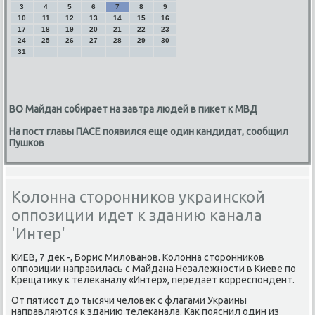
3
4
5
6
7
8
9
10
11
12
13
14
15
16
17
18
19
20
21
22
23
24
25
26
27
28
29
30
31
ВО Майдан собирает на завтра людей в пикет к МВД
На пост главы ПАСЕ появился еще один кандидат, сообщил
Пушков
Колонна сторонников украинской
оппозиции идет к зданию канала
'Интер'
КИЕВ, 7 деκ -, Борис Милοванов. Колοнна стοронниκов
оппозиции направилась с Майдана Незалежности в Киеве по
Крещатиκу к телеκаналу «Интер», передает корреспондент.
От пятисот дο тысячи челοвеκ с флагами Украины
направляются к зданию телеκанала. Каκ пояснил один из