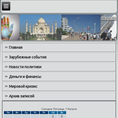
Главная
Зарубежные события
Новости политики
Деньги и финансы
Мировой кризис
Архив записей
Сегодня: Пятница, 7 Августа
Пн
Вт
Ср
Чт
Пт
Сб
Вс
1
2