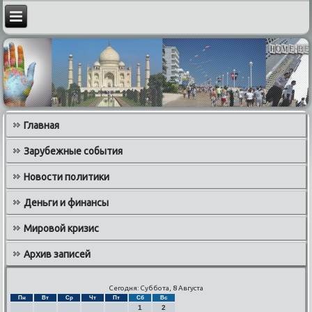
Главная
Зарубежные события
Новости политики
Деньги и финансы
Мировой кризис
Архив записей
Сегодня: Суббота, 8 Августа
Пн
Вт
Ср
Чт
Пт
Сб
Вс
1
2