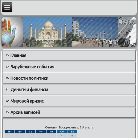
Главная
Зарубежные события
Новости политики
Деньги и финансы
Мировой кризис
Архив записей
Сегодня: Воскресенье, 9 Августа
Пн
Вт
Ср
Чт
Пт
Сб
Вс
1
2