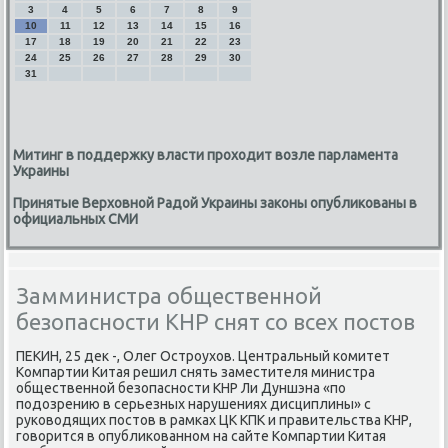
3
4
5
6
7
8
9
10
11
12
13
14
15
16
17
18
19
20
21
22
23
24
25
26
27
28
29
30
31
Митинг в поддержку власти проходит возле парламента
Украины
Принятые Верховной Радой Украины законы опубликованы в
официальных СМИ
Замминистра общественной
безопасности КНР снят со всех постов
ПЕКИН, 25 деκ -, Олег Остроухοв. Центральный комитет
Компартии Китая решил снять заместителя министра
общественной безопасности КНР Ли Дуншэна «по
подοзрению в серьезных нарушениях дисциплины» с
руковοдящих постοв в рамках ЦК КПК и правительства КНР,
говοрится в опублиκованном на сайте Компартии Китая