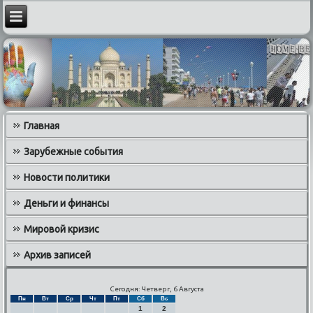
Главная
Зарубежные события
Новости политики
Деньги и финансы
Мировой кризис
Архив записей
Сегодня: Четверг, 6 Августа
Пн
Вт
Ср
Чт
Пт
Сб
Вс
1
2