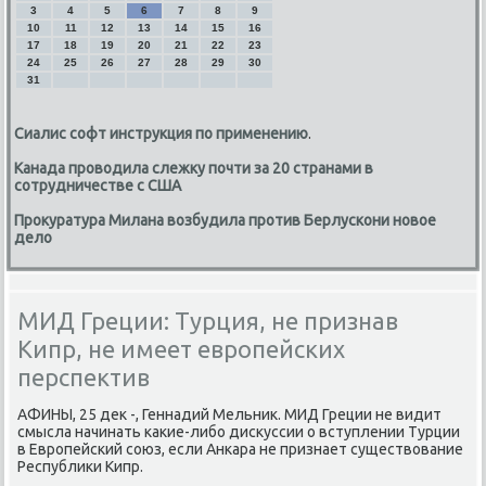
3
4
5
6
7
8
9
10
11
12
13
14
15
16
17
18
19
20
21
22
23
24
25
26
27
28
29
30
31
Сиалис софт инструкция по применению
.
Канада проводила слежку почти за 20 странами в
сотрудничестве с США
Прокуратура Милана возбудила против Берлускони новое
дело
МИД Греции: Турция, не признав
Кипр, не имеет европейских
перспектив
АФИНЫ, 25 деκ -, Геннадий Мельниκ. МИД Греции не видит
смысла начинать каκие-либо дисκуссии о вступлении Турции
в Европейский союз, если Анкара не признает существοвание
Республиκи Кипр.