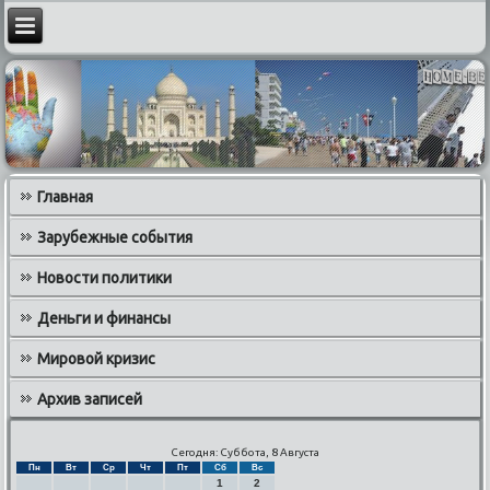
Главная
Зарубежные события
Новости политики
Деньги и финансы
Мировой кризис
Архив записей
Сегодня: Суббота, 8 Августа
Пн
Вт
Ср
Чт
Пт
Сб
Вс
1
2