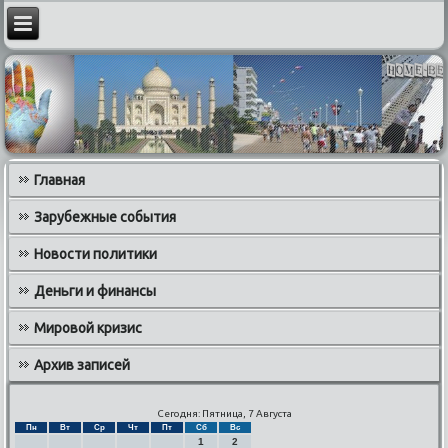
Главная
Зарубежные события
Новости политики
Деньги и финансы
Мировой кризис
Архив записей
Сегодня: Пятница, 7 Августа
Пн
Вт
Ср
Чт
Пт
Сб
Вс
1
2