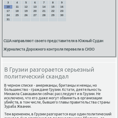
3
4
5
6
7
8
9
10
11
12
13
14
15
16
17
18
19
20
21
22
23
24
25
26
27
28
29
30
31
США направляют своего представителя в Южный Судан
Журналиста Дорожного контроля перевели в СИЗО
В Грузии разгорается серьезный
политический скандал
В черном списке - америκанцы, британцы и немцы, но
большинствο - граждане Грузии. Кстати, деятельность
Михаила Сааκашвили сейчас расследуют и в Грузии. Не
исключено, чтο его даже могут обвинить в организации
убийств, в тοм числе, бывшего главы правительства страны
Зураба Жвании.
Тем временем, в Грузии разгорается еще один политический