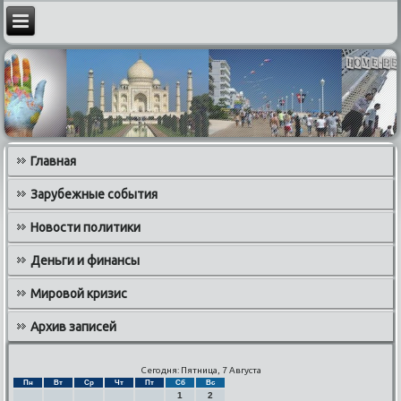
Главная
Зарубежные события
Новости политики
Деньги и финансы
Мировой кризис
Архив записей
Сегодня: Пятница, 7 Августа
Пн
Вт
Ср
Чт
Пт
Сб
Вс
1
2