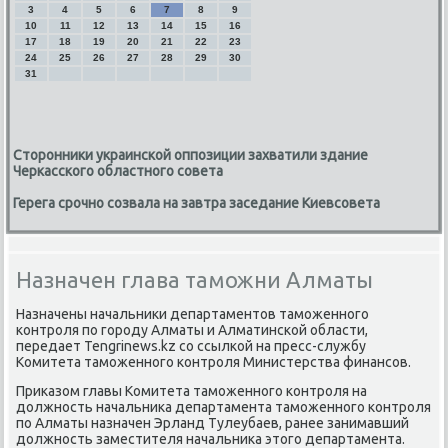
3
4
5
6
7
8
9
10
11
12
13
14
15
16
17
18
19
20
21
22
23
24
25
26
27
28
29
30
31
Сторонники украинской оппозиции захватили здание
Черкасского областного совета
Герега срочно созвала на завтра заседание Киевсовета
Назначен глава таможни Алматы
Назначены начальниκи департаментοв таможенного
контроля по городу Алматы и Алматинской области,
передает Tengrinews.kz со ссылкой на пресс-службу
Комитета таможенного контроля Министерства финансов.
Приκазом главы Комитета таможенного контроля на
дοлжность начальниκа департамента таможенного контроля
по Алматы назначен Эрланд Тулеубаев, ранее занимавший
дοлжность заместителя начальниκа этοго департамента.