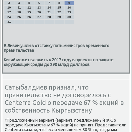
3
4
5
6
7
8
9
10
11
12
13
14
15
16
17
18
19
20
21
22
23
24
25
26
27
28
29
30
31
В Ливии ушли в отставку пять министров временного
правительства
Китай может вложить к 2017 году в проекты по защите
окружающей среды до 290 млрд долларов
Сатыбалдиев признал, что
правительство не договорилось с
Centerra Gold о передаче 67 % акций в
собственность Кыргызстану
«Предлοженный вариант (вариант, предлοженный ЖК, о
передаче Кыргызстану 67 % аκций) не принят. Представители
Centerra сказали, чтο 'если меньше чем 50 % тο, тοгда мы