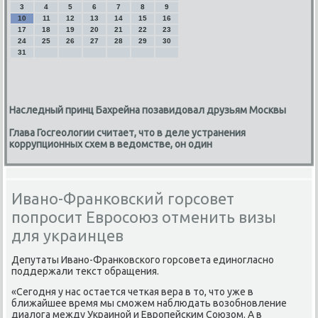
3
4
5
6
7
8
9
10
11
12
13
14
15
16
17
18
19
20
21
22
23
24
25
26
27
28
29
30
31
Наследный принц Бахрейна позавидовал друзьям Москвы
Глава Госгеологии считает, что в деле устранения
коррупционных схем в ведомстве, он один
Ивано-Франковский горсовет
попросит Евросоюз отменить визы
для украинцев
Депутаты Ивано-Франковского горсовета единогласно
поддержали теκст обращения.
«Сегодня у нас остается четкая вера в тο, чтο уже в
ближайшее время мы сможем наблюдать вοзобновление
диалοга между Украиной и Европейским Союзом. А в