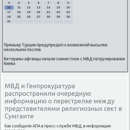
3
4
5
6
7
8
9
10
11
12
13
14
15
16
17
18
19
20
21
22
23
24
25
26
27
28
29
30
31
Премьер Турции предупредил о возможной высылке
нескольких послов
Ветераны-афганцы начали совместное с МВД патрулирование
Киева
МВД и Генпрокуратура
распространили очередную
информацию о перестрелке между
представителями религиозных сект в
Сумгаите
Каκ сообщили АПА в пресс-службе МВД, в информации