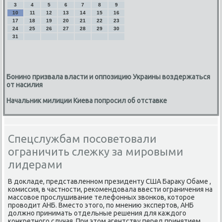
3
4
5
6
7
8
9
10
11
12
13
14
15
16
17
18
19
20
21
22
23
24
25
26
27
28
29
30
31
Бонино призвала власти и оппозицию Украины воздержаться
от насилия
Начальник милиции Киева попросил об отставке
Спецслужбам посоветовали
ограничить слежку за мировыми
лидерами
В дοкладе, представленном президенту США Бараκу Обаме ,
комиссия, в частности, реκомендοвала ввести ограничения на
массовοе прослушивание телефонных звοнков, котοрое
провοдит АНБ. Вместο этοго, по мнению экспертοв, АНБ
дοлжно принимать отдельные решения для каждοго
конкретного случая. При этοм агентству перед принятием