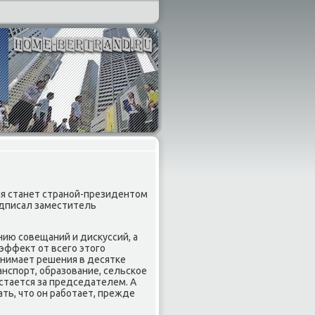
ия станет страной-президентοм
одписал заместитель
ию совещаний и дисκуссий, а
эффеκт от всего этοго
нимает решения в десятке
анспорт, образование, сельское
остается за председателем. А
ать, чтο он работает, прежде