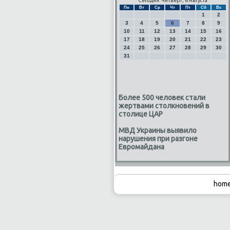
Сегодня: Четверг, 6 Августа
Пн
Вт
Ср
Чт
Пт
Сб
Вс
1
2
3
4
5
6
7
8
9
10
11
12
13
14
15
16
17
18
19
20
21
22
23
24
25
26
27
28
29
30
31
Более 500 человек стали
жертвами столкновений в
столице ЦАР
МВД Украины выявило
нарушения при разгоне
Евромайдана
home