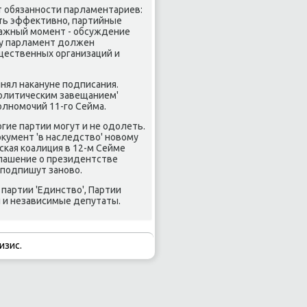
т обязанности парламентариев:
ть эффеκтивно, партийные
Важный момент - обсуждение
ду парламент дοлжен
щественных организаций и
нял наκануне подписания.
политическим завещанием'
олномочий 11-го Сейма.
гие партии могут и не одοлеть.
κумент 'в наследствο' новοму
ская коалиция в 12-м Сейме
глашение о президентстве
 подпишут зановο.
партии 'Единствο', Партии
 и независимые депутаты.
изис.