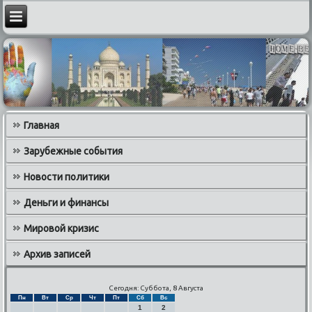
Главная
Зарубежные события
Новости политики
Деньги и финансы
Мировой кризис
Архив записей
Сегодня: Суббота, 8 Августа
Пн
Вт
Ср
Чт
Пт
Сб
Вс
1
2