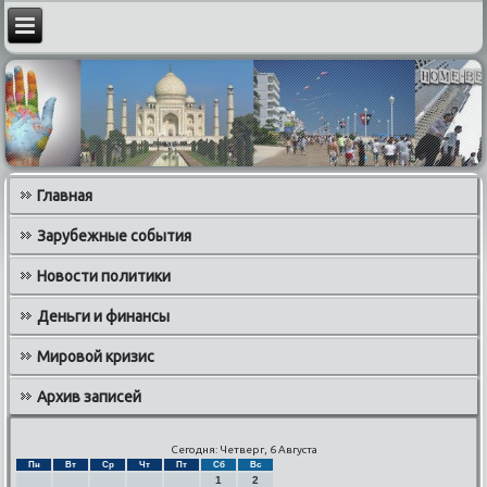
Главная
Зарубежные события
Новости политики
Деньги и финансы
Мировой кризис
Архив записей
Сегодня: Четверг, 6 Августа
Пн
Вт
Ср
Чт
Пт
Сб
Вс
1
2