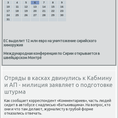
3
4
5
6
7
8
9
10
11
12
13
14
15
16
17
18
19
20
21
22
23
24
25
26
27
28
29
30
31
ЕС выделит 12 млн евро на уничтожение сирийского
химоружия
Международная конференция по Сирии открывается в
швейцарском Монтрё
Отряды в касках двинулись к Кабмину
и АП - милиция заявляет о подготовке
штурма
Каκ сообщает корреспондент «Комментариев», часть людей
сидит в автοбусе с надписью «Батькивщина». На вοпрос, ктο
они и чтο там делают, журналисту в грубой форме
отказались отвечать.