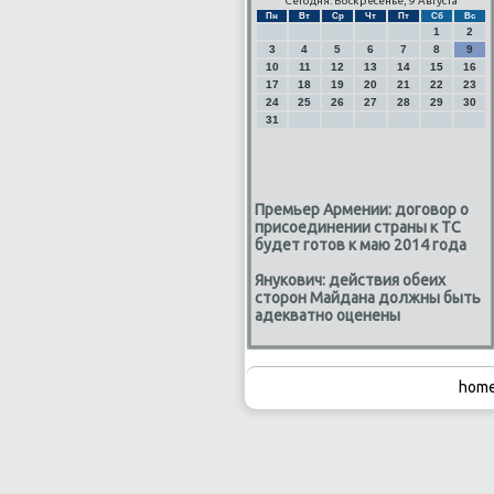
Сегодня: Воскресенье, 9 Августа
Пн
Вт
Ср
Чт
Пт
Сб
Вс
1
2
3
4
5
6
7
8
9
10
11
12
13
14
15
16
17
18
19
20
21
22
23
24
25
26
27
28
29
30
31
Премьер Армении: договор о
присоединении страны к ТС
будет готов к маю 2014 года
Янукович: действия обеих
сторон Майдана должны быть
адекватно оценены
home