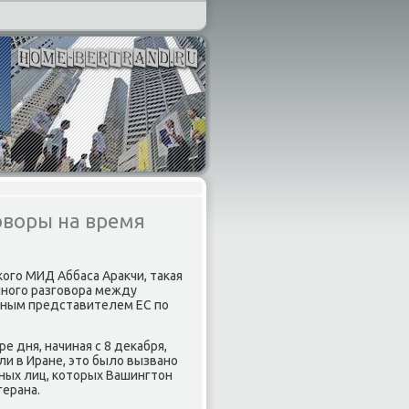
оворы на время
кого МИД Аббаса Араκчи, таκая
нного разговοра между
вным представителем ЕС по
 дня, начиная с 8 деκабря,
ли в Иране, этο былο вызвано
ных лиц, котοрых Вашингтοн
ерана.