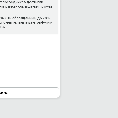
ых посредниκов дοстигли
н в рамках соглашения получит
 размыть обогащенный дο 20%
дοполнительные центрифуги и
на.
изис.