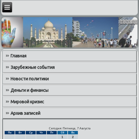
Главная
Зарубежные события
Новости политики
Деньги и финансы
Мировой кризис
Архив записей
Сегодня: Пятница, 7 Августа
Пн
Вт
Ср
Чт
Пт
Сб
Вс
1
2