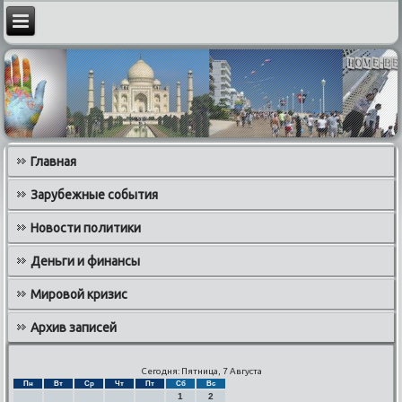
Главная
Зарубежные события
Новости политики
Деньги и финансы
Мировой кризис
Архив записей
Сегодня: Пятница, 7 Августа
Пн
Вт
Ср
Чт
Пт
Сб
Вс
1
2