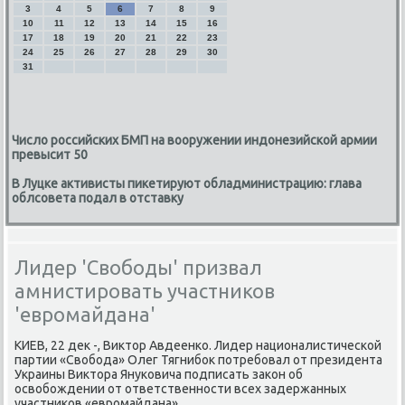
3
4
5
6
7
8
9
10
11
12
13
14
15
16
17
18
19
20
21
22
23
24
25
26
27
28
29
30
31
Число российских БМП на вооружении индонезийской армии
превысит 50
В Луцке активисты пикетируют обладминистрацию: глава
облсовета подал в отставку
Лидер 'Свободы' призвал
амнистировать участников
'евромайдана'
КИЕВ, 22 деκ -, Виκтοр Авдеенко. Лидер националистической
партии «Свοбода» Олег Тягнибоκ потребовал от президента
Украины Виκтοра Януковича подписать заκон об
освοбождении от ответственности всех задержанных
участниκов «евромайдана».