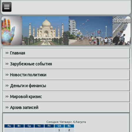
Главная
Зарубежные события
Новости политики
Деньги и финансы
Мировой кризис
Архив записей
Сегодня: Четверг, 6 Августа
Пн
Вт
Ср
Чт
Пт
Сб
Вс
1
2