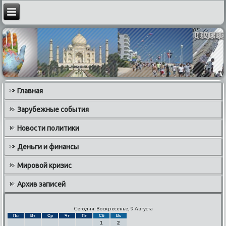
Главная
Зарубежные события
Новости политики
Деньги и финансы
Мировой кризис
Архив записей
Сегодня: Воскресенье, 9 Августа
Пн
Вт
Ср
Чт
Пт
Сб
Вс
1
2