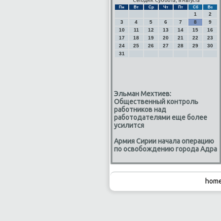
Сегодня: Суббота, 8 Августа
Пн
Вт
Ср
Чт
Пт
Сб
Вс
1
2
3
4
5
6
7
8
9
10
11
12
13
14
15
16
17
18
19
20
21
22
23
24
25
26
27
28
29
30
31
Эльман Мехтиев:
Общественный контроль
работников над
работодателями еще более
усилится
Армия Сирии начала операцию
по освобождению города Адра
home