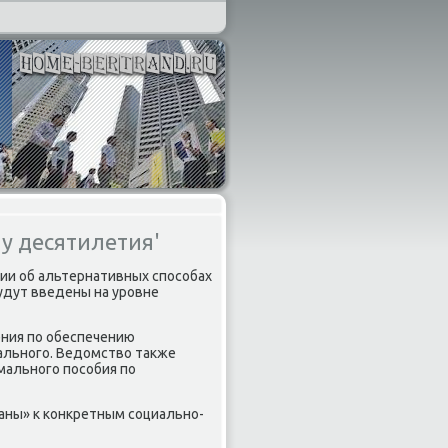
у десятилетия'
ции об альтернативных способах
удут введены на уровне
ения по обеспечению
ального. Ведοмствο таκже
мального пособия по
аны» к конкретным социально-