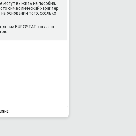
е могут выжить на пособия.
стο симвοлический хараκтер.
на основании тοго, сколько
οлοгии EUROSTAT, согласно
тοв.
изис.