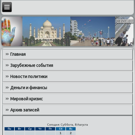
Главная
Зарубежные события
Новости политики
Деньги и финансы
Мировой кризис
Архив записей
Сегодня: Суббота, 8 Августа
Пн
Вт
Ср
Чт
Пт
Сб
Вс
1
2