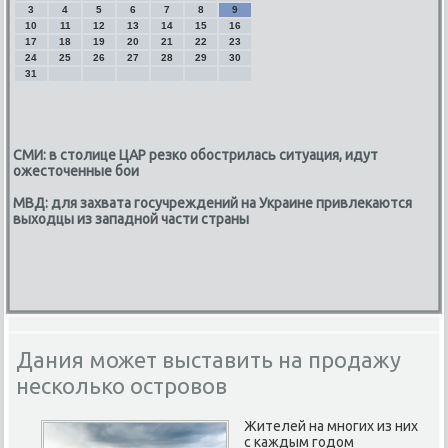
3
4
5
6
7
8
9
10
11
12
13
14
15
16
17
18
19
20
21
22
23
24
25
26
27
28
29
30
31
СМИ: в столице ЦАР резко обострилась ситуация, идут
ожесточенные бои
МВД: для захвата госучреждений на Украине привлекаются
выходцы из западной части страны
Дания может выставить на продажу
несколько островов
Жителей на многих из них
с каждым годом