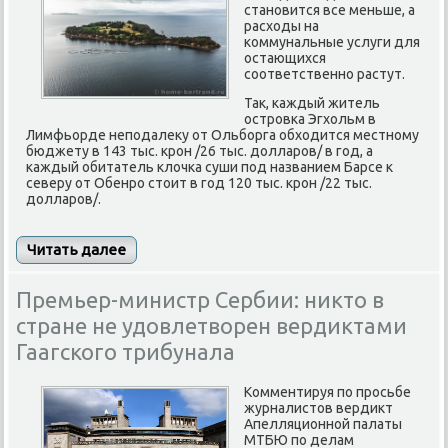
становится все меньше, а
расходы на
коммунальные услуги для
остающихся
соответственно растут.
Так, каждый житель
островка Эгхольм в
Лимфьорде неподалеку от Ольборга обходится местному
бюджету в 143 тыс. крон /26 тыс. долларов/ в год, а
каждый обитатель клочка суши под названием Барсе к
северу от Обенро стоит в год 120 тыс. крон /22 тыс.
долларов/.
Читать далее
Премьер-министр Сербии: никто в
стране не удовлетворен вердиктами
Гаагского трибунала
Комментируя по просьбе
журналистов вердикт
Апелляционной палаты
МТБЮ по делам