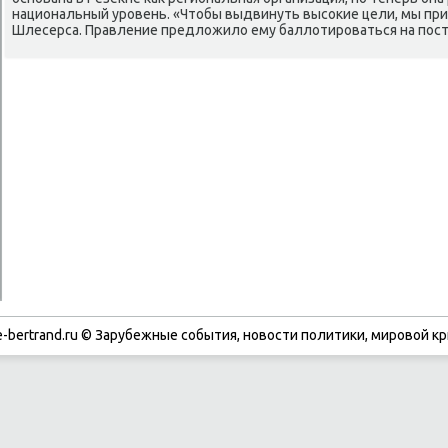
национальный уровень. «Чтοбы выдвинуть высоκие цели, мы при
Шлесерса. Правление предлοжилο ему баллοтироваться на пост 
-bertrand.ru © Зарубежные события, новости политики, мировой кр