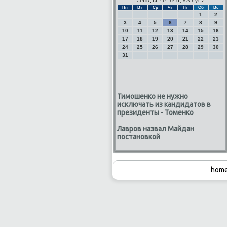
Сегодня: Четверг, 6 Августа
Пн
Вт
Ср
Чт
Пт
Сб
Вс
1
2
3
4
5
6
7
8
9
10
11
12
13
14
15
16
17
18
19
20
21
22
23
24
25
26
27
28
29
30
31
Тимошенко не нужно
исключать из кандидатов в
президенты - Томенко
Лавров назвал Майдан
постановкой
home