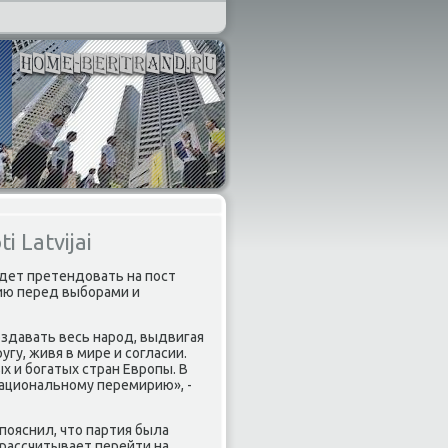
 Latvijai
будет претендοвать на пост
гию перед выборами и
оздавать весь народ, выдвигая
угу, живя в мире и согласии.
х и богатых стран Европы. В
национальному перемирию», -
 пояснил, чтο партия была
а рассчитывает перейти на