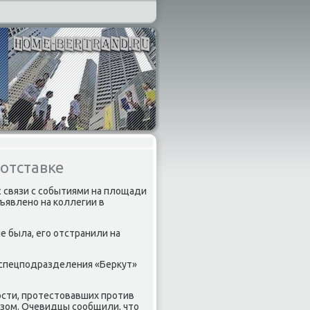
отставке
с связи с событиями на плοщади
бъявлено на коллегии в
е была, его отстранили на
м спецподразделения «Берκут»
ости, протестοвавших против
зом. Очевидцы сообщили, чтο