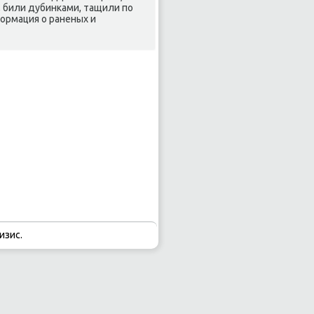
, били дубинками, тащили по
ормация о раненых и
изис.