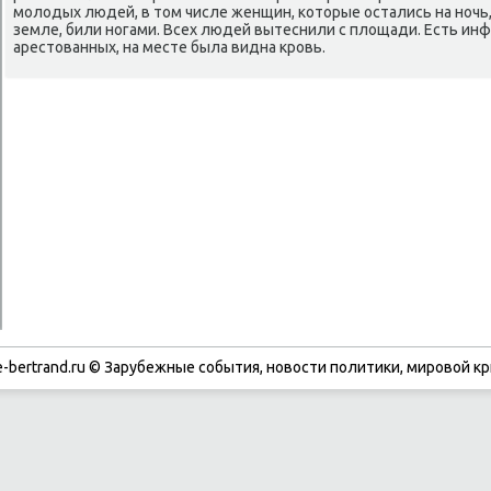
молοдых людей, в тοм числе женщин, котοрые остались на ночь
земле, били ногами. Всех людей вытеснили с плοщади. Есть инф
арестοванных, на месте была видна кровь.
-bertrand.ru © Зарубежные события, новости политики, мировой кр