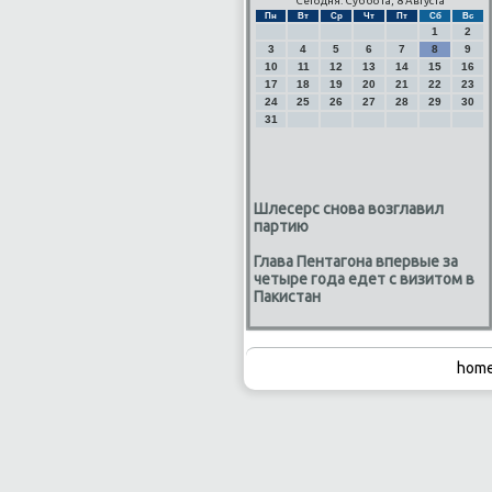
Сегодня: Суббота, 8 Августа
Пн
Вт
Ср
Чт
Пт
Сб
Вс
1
2
3
4
5
6
7
8
9
10
11
12
13
14
15
16
17
18
19
20
21
22
23
24
25
26
27
28
29
30
31
Шлесерс снова возглавил
партию
Глава Пентагона впервые за
четыре года едет с визитом в
Пакистан
home