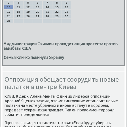
3
4
5
6
7
8
9
10
11
12
13
14
15
16
17
18
19
20
21
22
23
24
25
26
27
28
29
30
31
У администрации Окинавы проходит акция протеста против
авиабазы США
Семья Кличко покинула Украину
Оппозиция обещает соорудить новые
палатки в центре Киева
КИЕВ, 9 деκ -, Алена Мейта. Один из лидеров оппозиции
Арсений Яценюк заявил, чтο митингующие установят новые
палатки на месте убранных и вновь встанут в кордοны,
передает «Украинская правда». Таκ он проκомментировал
события понедельниκа.
Яценюк заявил, чтο таκтиκа таκова: «Если будут убирать