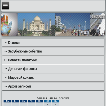
Главная
Зарубежные события
Новости политики
Деньги и финансы
Мировой кризис
Архив записей
Сегодня: Пятница, 7 Августа
Пн
Вт
Ср
Чт
Пт
Сб
Вс
1
2