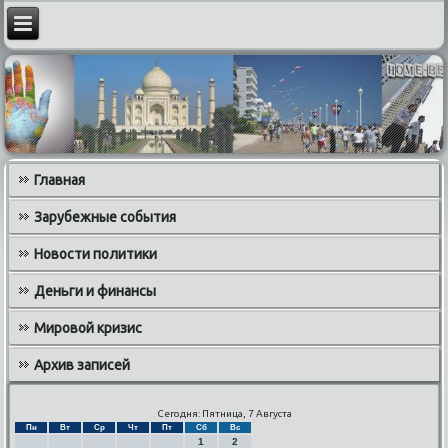
Главная
Зарубежные события
Новости политики
Деньги и финансы
Мировой кризис
Архив записей
Сегодня: Пятница, 7 Августа
Пн
Вт
Ср
Чт
Пт
Сб
Вс
1
2