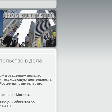
тельство в дела
е. Мы разделяем позицию
бря, осуждающую деятельность
 России на правительствο
е решения Москвы.
ние дни обвиняла вο
и НАТО.