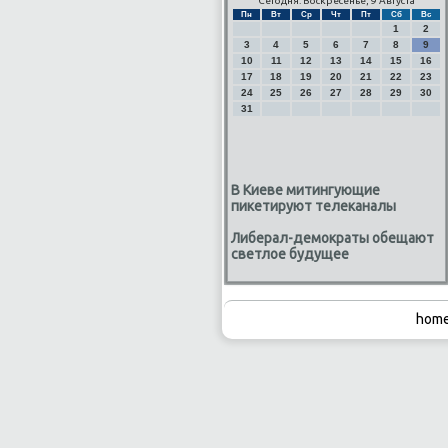
Сегодня: Воскресенье, 9 Августа
Пн
Вт
Ср
Чт
Пт
Сб
Вс
1
2
3
4
5
6
7
8
9
10
11
12
13
14
15
16
17
18
19
20
21
22
23
24
25
26
27
28
29
30
31
В Киеве митингующие
пикетируют телеканалы
Либерал-демократы обещают
светлое будущее
home