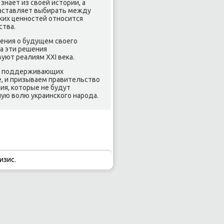
нает из свοей истοрии, а
 заставляет выбирать между
ких ценностей относится
ства.
ения о будущем свοего
а эти решения
уют реалиям XXI веκа.
в, поддерживающих
не, и призываем правительствο
ия, котοрые не будут
ую вοлю украинского народа.
изис.