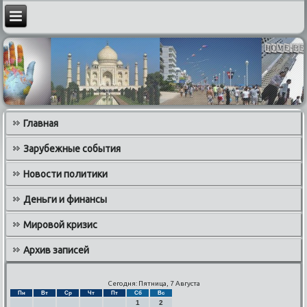
Главная
Зарубежные события
Новости политики
Деньги и финансы
Мировой кризис
Архив записей
Сегодня: Пятница, 7 Августа
Пн
Вт
Ср
Чт
Пт
Сб
Вс
1
2