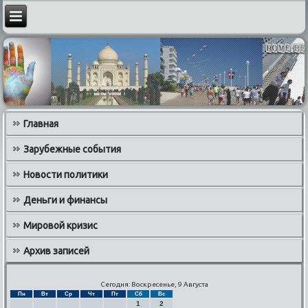
Главная
Зарубежные события
Новости политики
Деньги и финансы
Мировой кризис
Архив записей
Сегодня: Воскресенье, 9 Августа
Пн
Вт
Ср
Чт
Пт
Сб
Вс
1
2