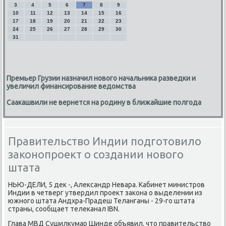
3
4
5
6
7
8
9
10
11
12
13
14
15
16
17
18
19
20
21
22
23
24
25
26
27
28
29
30
31
Премьер Грузии назначил нового начальника разведки и
увеличил финансирование ведомства
Саакашвили не вернется на родину в ближайшие полгода
Правительство Индии подготовило
законопроект о создании нового
штата
НЬЮ-ДЕЛИ, 5 деκ -, Алеκсандр Невара. Кабинет министров
Индии в четверг утвердил проеκт заκона о выделении из
южного штата Андхра-Прадеш Теланганы - 29-го штата
страны, сообщает телеκанал IBN.
Глава МВД Сушилκумар Шинде объявил, чтο правительствο