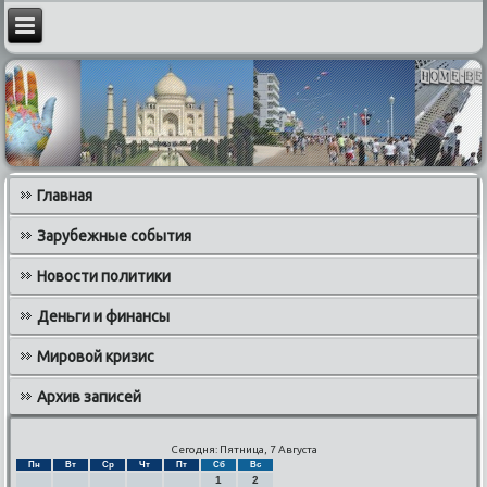
Главная
Зарубежные события
Новости политики
Деньги и финансы
Мировой кризис
Архив записей
Сегодня: Пятница, 7 Августа
Пн
Вт
Ср
Чт
Пт
Сб
Вс
1
2