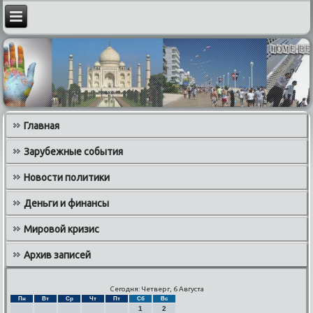
Главная
Зарубежные события
Новости политики
Деньги и финансы
Мировой кризис
Архив записей
Сегодня: Четверг, 6 Августа
Пн
Вт
Ср
Чт
Пт
Сб
Вс
1
2