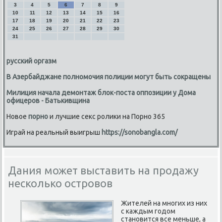
3
4
5
6
7
8
9
10
11
12
13
14
15
16
17
18
19
20
21
22
23
24
25
26
27
28
29
30
31
русский оргазм
В Азербайджане полномочия полиции могут быть сокращены
Милиция начала демонтаж блок-поста оппозиции у Дома
офицеров - Батькивщина
Новое
порно
и лучшие секс ролики на Порно 365
Играй на реальный выигрыш
https://sonobangla.com/
Дания может выставить на продажу
несколько островов
Жителей на многих из них
с каждым годом
становится все меньше, а