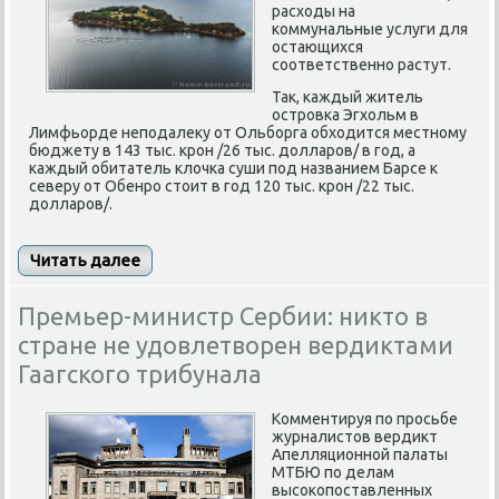
расходы на
коммунальные услуги для
остающихся
соответственно растут.
Так, каждый житель
островка Эгхольм в
Лимфьорде неподалеку от Ольборга обходится местному
бюджету в 143 тыс. крон /26 тыс. долларов/ в год, а
каждый обитатель клочка суши под названием Барсе к
северу от Обенро стоит в год 120 тыс. крон /22 тыс.
долларов/.
Читать далее
Премьер-министр Сербии: никто в
стране не удовлетворен вердиктами
Гаагского трибунала
Комментируя по просьбе
журналистов вердикт
Апелляционной палаты
МТБЮ по делам
высокопоставленных